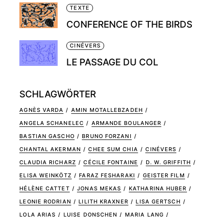
TEXTE
CONFERENCE OF THE BIRDS
CINÉVERS
LE PASSAGE DU COL
SCHLAGWÖRTER
AGNÈS VARDA
AMIN MOTALLEBZADEH
ANGELA SCHANELEC
ARMANDE BOULANGER
BASTIAN GASCHO
BRUNO FORZANI
CHANTAL AKERMAN
CHEE SUM CHIA
CINÉVERS
CLAUDIA RICHARZ
CÉCILE FONTAINE
D. W. GRIFFITH
ELISA WEINKÖTZ
FARAZ FESHARAKI
GEISTER FILM
HÉLÈNE CATTET
JONAS MEKAS
KATHARINA HUBER
LEONIE RODRIAN
LILITH KRAXNER
LISA GERTSCH
LOLA ARIAS
LUISE DONSCHEN
MARIA LANG