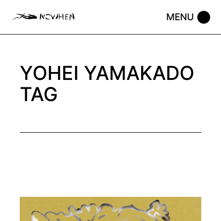
Skip
to
the
content
YOHEI YAMAKADO
TAG